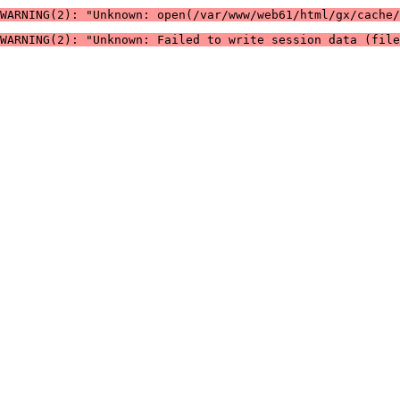
WARNING(2): "Unknown: open(/var/www/web61/html/gx/cache/
WARNING(2): "Unknown: Failed to write session data (file