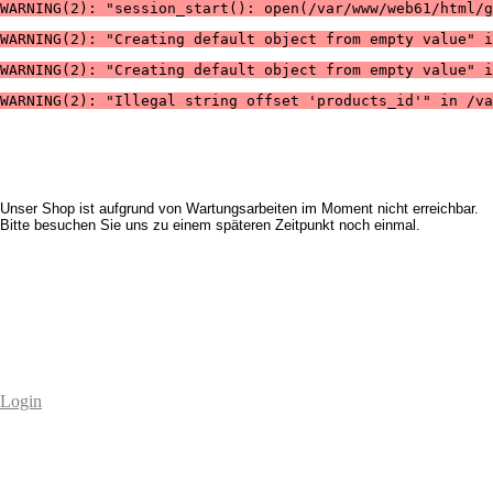
WARNING(2): "session_start(): open(/var/www/web61/html/g
WARNING(2): "Creating default object from empty value" i
WARNING(2): "Creating default object from empty value" i
WARNING(2): "Illegal string offset 'products_id'" in /va
Unser Shop ist aufgrund von Wartungsarbeiten im Moment nicht erreichbar.
Bitte besuchen Sie uns zu einem späteren Zeitpunkt noch einmal.
Login